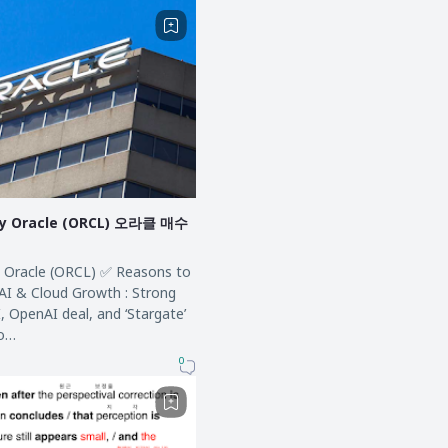
uy Oracle (ORCL) 오라클 매수
e (ORCL) ✅ Reasons to
 OpenAI deal, and ‘Stargate’
io…
0