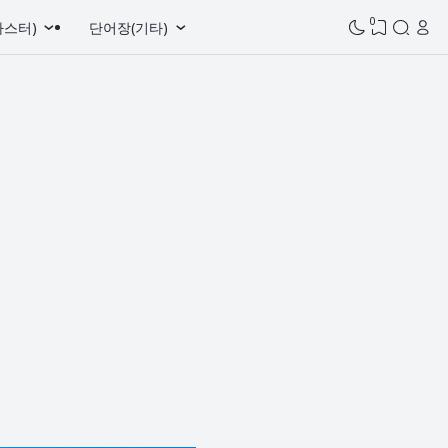
0
마스터)
단어장(기타)