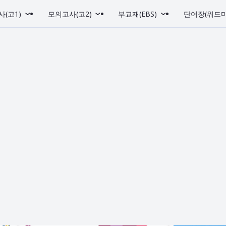
(고1)
모의고사(고2)
부교재(EBS)
단어장(워드