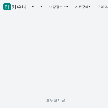
리카수니
수강정보
자료구매
모의고사
모두 보기 글