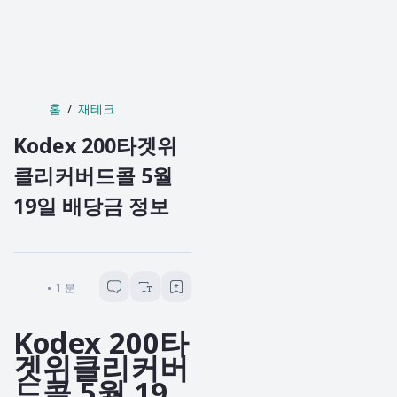
홈
재테크
Kodex 200타겟위
클리커버드콜 5월
19일 배당금 정보
리카수니
1
분 소요
Kodex 200타
겟위클리커버
드콜 5월 19