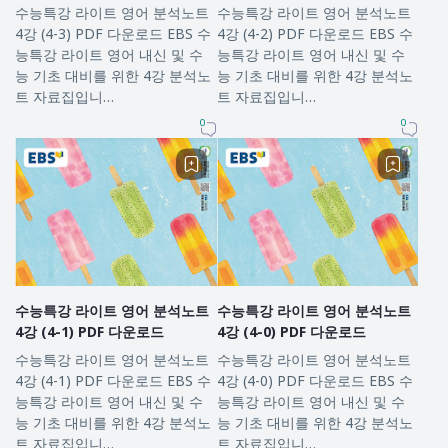
수능특강 라이트 영어 분석노트
수능특강 라이트 영어 분석노트
4강 (4-3) PDF 다운로드 EBS 수
4강 (4-2) PDF 다운로드 EBS 수
능특강 라이트 영어 내신 및 수
능특강 라이트 영어 내신 및 수
능 기초 대비를 위한 4강 분석노
능 기초 대비를 위한 4강 분석노
트 자료집입니…
트 자료집입니…
0
0
수능특강 라이트 영어 분석노트
수능특강 라이트 영어 분석노트
4강 (4-1) PDF 다운로드
4강 (4-0) PDF 다운로드
수능특강 라이트 영어 분석노트
수능특강 라이트 영어 분석노트
4강 (4-1) PDF 다운로드 EBS 수
4강 (4-0) PDF 다운로드 EBS 수
능특강 라이트 영어 내신 및 수
능특강 라이트 영어 내신 및 수
능 기초 대비를 위한 4강 분석노
능 기초 대비를 위한 4강 분석노
트 자료집입니…
트 자료집입니…