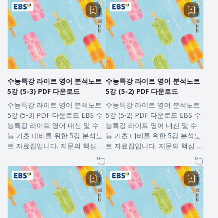
수능특강 라이트 영어 분석노트
수능특강 라이트 영어 분석노트
5강 (5-3) PDF 다운로드
5강 (5-2) PDF 다운로드
수능특강 라이트 영어 분석노트
수능특강 라이트 영어 분석노트
5강 (5-3) PDF 다운로드 EBS 수
5강 (5-2) PDF 다운로드 EBS 수
능특강 라이트 영어 내신 및 수
능특강 라이트 영어 내신 및 수
능 기초 대비를 위한 5강 분석노
능 기초 대비를 위한 5강 분석노
트 자료집입니다. 지문의 핵심 …
트 자료집입니다. 지문의 핵심 …
0
0