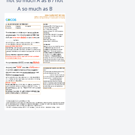
not so much A as B / not
A so much as B