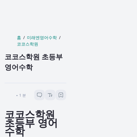
홈
미래엔영어수학
코코스학원
코코스학원 초등부
영어수학
리카수니
1
분 소요
코코스학원
초등부 영어
수학